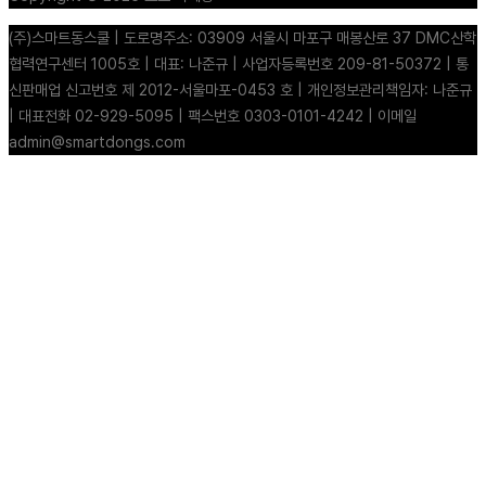
(주)스마트동스쿨 | 도로명주소: 03909 서울시 마포구 매봉산로 37 DMC산학
협력연구센터 1005호 | 대표: 나준규 | 사업자등록번호 209-81-50372 | 통
신판매업 신고번호 제 2012-서울마포-0453 호 | 개인정보관리책임자: 나준규
| 대표전화 02-929-5095 | 팩스번호 0303-0101-4242 | 이메일
admin@smartdongs.com